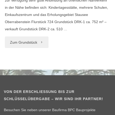
zur Verfügung sehr gute Anbindung an öffentlichen Nahverkehr
in der Nähe befinden sich: Kindertagesstätte, mehrere Schulen,
Einkaufszentrum und das Erholungsgebiet Stausee
Oberrabenstein Flurstück 724 Grundstück DRK-1 ca. 752 m² –
verkauft Grundstück DRK-2 ca. 510 …
"Baugrundstücke
Zum Grundstück
in
Chemnitz
Rabenstein"
VON DER ERSCHLIESSUNG BIS ZUR S
CHLÜSSELÜBERGABE – WIR SIND IHR PARTNER!
Besuchen Sie neben unserer Baufirma BPC Bauprojekte