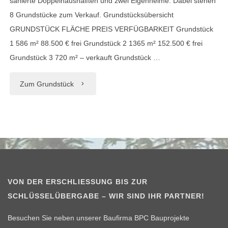
sanierte Doppelhaushälften und zwei Eigenheime. Dabei stehen
8 Grundstücke zum Verkauf. Grundstücksübersicht
GRUNDSTÜCK FLÄCHE PREIS VERFÜGBARKEIT Grundstück
1 586 m² 88.500 € frei Grundstück 2 1365 m² 152.500 € frei
Grundstück 3 720 m² – verkauft Grundstück …
"Wohnanlage
Zum Grundstück
SONNENBLICK
|
Chemnitz-
Mittelbach"
VON DER ERSCHLIESSUNG BIS ZUR S
CHLÜSSELÜBERGABE – WIR SIND IHR PARTNER!
Besuchen Sie neben unserer Baufirma BPC Bauprojekte