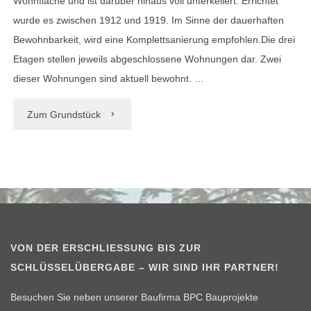
Wohnfläche und ist darüber hinaus voll unterkellert. Errichtet
wurde es zwischen 1912 und 1919. Im Sinne der dauerhaften
Bewohnbarkeit, wird eine Komplettsanierung empfohlen.Die drei
Etagen stellen jeweils abgeschlossene Wohnungen dar. Zwei
dieser Wohnungen sind aktuell bewohnt. …
"Mehrfamilienhaus
Zum Grundstück
in
ruhiger
Lage
von
VON DER ERSCHLIESSUNG BIS ZUR S
Chemnitz-
CHLÜSSELÜBERGABE – WIR SIND IHR PARTNER!
Grüna"
Besuchen Sie neben unserer Baufirma BPC Bauprojekte