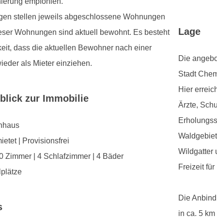
ierung empfohlen.
v
agen stellen jeweils abgeschlossene Wohnungen
i
Lage
ieser Wohnungen sind aktuell bewohnt. Es besteht
o
keit, dass die aktuellen Bewohner nach einer
Die angebo
u
ieder als Mieter einziehen.
Stadt Chem
s
Hier errei
blick zur Immobilie
S
Ärzte, Sch
l
Erholungss
enhaus
Waldgebiet
i
ietet | Provisionsfrei
Wildgatter
d
10 Zimmer | 4 Schlafzimmer | 4 Bäder
Freizeit fü
lplätze
e
Die Anbind
s
in ca. 5 k