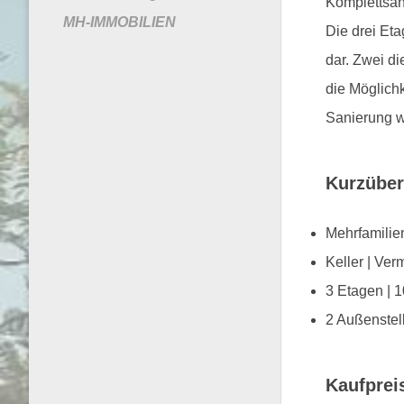
Komplettsan
MH-IMMOBILIEN
Die drei Et
dar. Zwei d
die Möglich
Sanierung w
Kurzüber
Mehrfamili
Keller | Verm
3 Etagen | 
2 Außenstel
Kaufprei