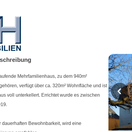
schreibung
aufende Mehrfamilienhaus, zu dem 940m²
gehören, verfügt über ca. 320m² Wohnfläche und ist
us voll unterkellert. Errichtet wurde es zwischen
P
919.
r
e
r dauerhaften Bewohnbarkeit, wird eine