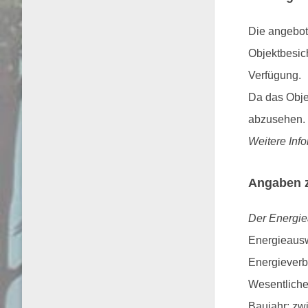
Die angebot
Objektbesich
Verfügung.
Da das Obje
abzusehen.
Weitere Inf
Angaben 
Der Energiea
Energieausw
Energieverb
Wesentliche
Baujahr: zw