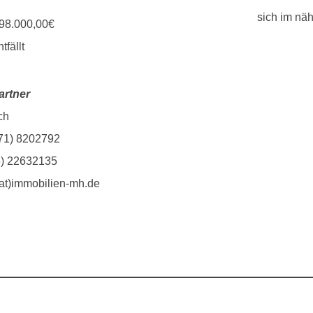
sich im nä
198.000,00€
tfällt
rtner
ch
371) 8202792
6) 22632135
(at)immobilien-mh.de