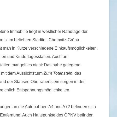
t
S
l
tene Immobilie liegt in westlicher Randlage der
i
nitz im beliebten Stadtteil Chemnitz-Grüna.
d
cht man in Kürze verschiedene Einkaufsmöglichkeiten,
e
ulen und Kindertagesstätten. Auch an
tätten mangelt es nicht: Das nahe gelegene
 mit dem Aussichtsturm
Zum Totenstein
, das
 und der Stausee Oberrabenstein sorgen in der
r reichlich Entspannungsmöglichkeiten.
ungen an die Autobahnen A4 und A72 befinden sich
m Entfernung. Auch Haltepunkte des ÖPNV befinden