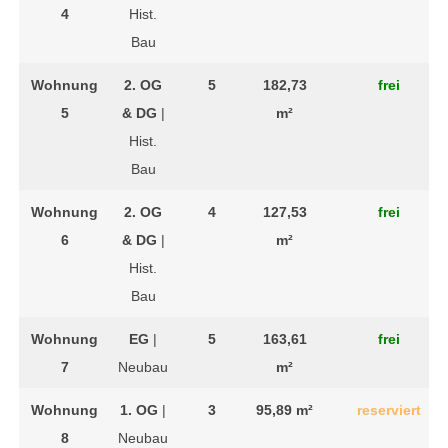
4
Hist.
Bau
Wohnung
2. OG
5
182,73
frei
5
& DG
|
m²
Hist.
Bau
Wohnung
2. OG
4
127,53
frei
6
& DG
|
m²
Hist.
Bau
Wohnung
EG
|
5
163,61
frei
7
Neubau
m²
Wohnung
1. OG
|
3
95,89 m²
reserviert
8
Neubau