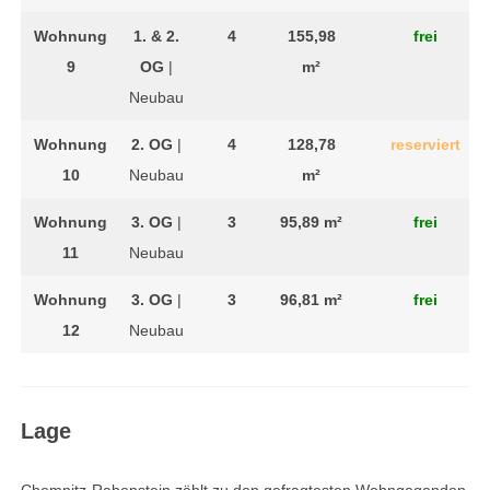
Wohnung
1. & 2.
4
155,98
frei
9
OG
|
m²
Neubau
Wohnung
2. OG
|
4
128,78
reserviert
10
Neubau
m²
Wohnung
3. OG
|
3
95,89 m²
frei
11
Neubau
Wohnung
3. OG
|
3
96,81 m²
frei
12
Neubau
Lage
Chemnitz-Rabenstein zählt zu den gefragtesten Wohngegenden