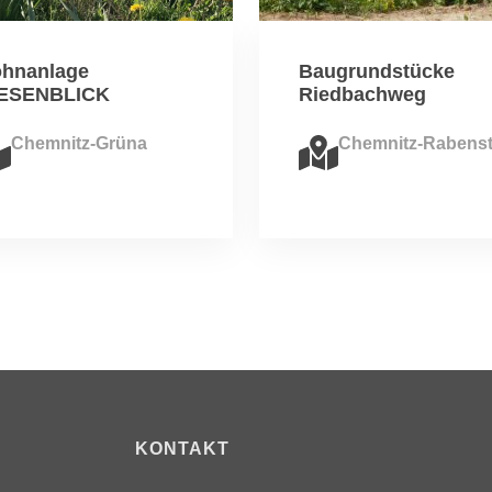
hnanlage
Baugrundstücke
ESENBLICK
Riedbachweg
Chemnitz-Grüna
Chemnitz-Rabenst
KONTAKT