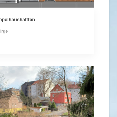
ppelhaushälften
irge